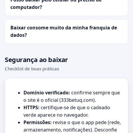
computador?
Baixar consome muito da minha franquia de
dados?
Segurança ao baixar
Checklist de boas práticas
Domínio verificado:
confirme sempre que
o site é o oficial (333betuq.com).
HTTPS:
certifique-se de que o cadeado
verde aparece no navegador.
Permissões:
revise o que o app pede (rede,
armazenamento, notificações). Desconfie