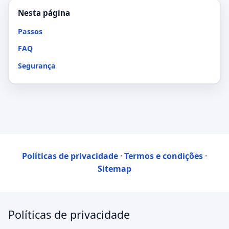
Nesta página
Passos
FAQ
Segurança
Políticas de privacidade
·
Termos e condições
·
Sitemap
Políticas de privacidade