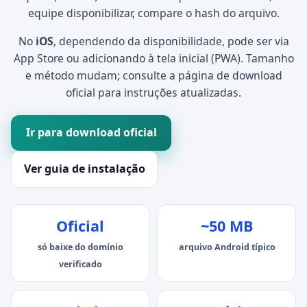
equipe disponibilizar, compare o hash do arquivo.
No
iOS
, dependendo da disponibilidade, pode ser via
App Store ou adicionando à tela inicial (PWA). Tamanho
e método mudam; consulte a página de download
oficial para instruções atualizadas.
Ir para download oficial
Ver guia de instalação
Oficial
~50 MB
só baixe do domínio
arquivo Android típico
verificado