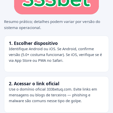
Resumo prático; detalhes podem variar por versão do
sistema operacional.
1. Escolher dispositivo
Identifique Android ou iOS. Se Android, confirme
versão (5.0+ costuma funcionar). Se iOS, verifique se é
via App Store ou PWA no Safari.
2. Acessar o link oficial
Use o domínio oficial 333betuq.com. Evite links em
mensagens ou blogs de terceiros — phishing e
malware são comuns nesse tipo de golpe.