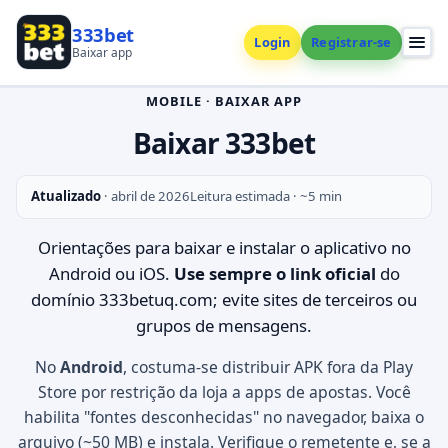
333bet
Login
Registrar-se
Baixar app
MOBILE · BAIXAR APP
Baixar 333bet
Atualizado
· abril de 2026
Leitura estimada · ~5 min
Orientações para baixar e instalar o aplicativo no
Android ou iOS.
Use sempre o link oficial
do
domínio 333betuq.com; evite sites de terceiros ou
grupos de mensagens.
No
Android
, costuma-se distribuir APK fora da Play
Store por restrição da loja a apps de apostas. Você
habilita "fontes desconhecidas" no navegador, baixa o
arquivo (~50 MB) e instala. Verifique o remetente e, se a