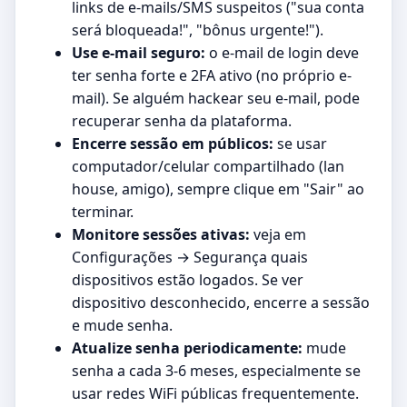
links de e-mails/SMS suspeitos ("sua conta
será bloqueada!", "bônus urgente!").
Use e-mail seguro:
o e-mail de login deve
ter senha forte e 2FA ativo (no próprio e-
mail). Se alguém hackear seu e-mail, pode
recuperar senha da plataforma.
Encerre sessão em públicos:
se usar
computador/celular compartilhado (lan
house, amigo), sempre clique em "Sair" ao
terminar.
Monitore sessões ativas:
veja em
Configurações → Segurança quais
dispositivos estão logados. Se ver
dispositivo desconhecido, encerre a sessão
e mude senha.
Atualize senha periodicamente:
mude
senha a cada 3-6 meses, especialmente se
usar redes WiFi públicas frequentemente.