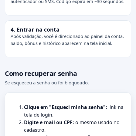
autenticador ou SMS. Código expira em ~30 segundos.
4. Entrar na conta
Após validação, você é direcionado ao painel da conta.
Saldo, bônus e histórico aparecem na tela inicial.
Como recuperar senha
Se esqueceu a senha ou foi bloqueado.
Clique em "Esqueci minha senha":
link na
tela de login.
Digite e-mail ou CPF:
o mesmo usado no
cadastro.