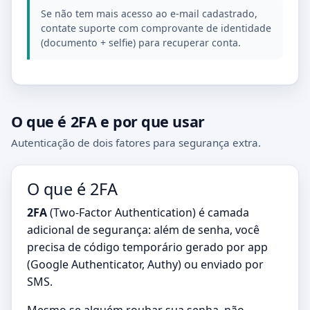
Se não tem mais acesso ao e-mail cadastrado,
contate suporte com comprovante de identidade
(documento + selfie) para recuperar conta.
O que é 2FA e por que usar
Autenticação de dois fatores para segurança extra.
O que é 2FA
2FA
(Two-Factor Authentication) é camada
adicional de segurança: além de senha, você
precisa de código temporário gerado por app
(Google Authenticator, Authy) ou enviado por
SMS.
Mesmo se alguém roubar sua senha, não