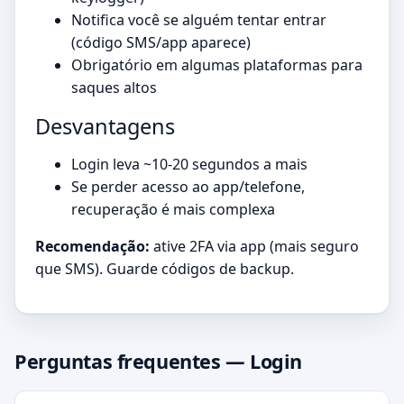
Notifica você se alguém tentar entrar
(código SMS/app aparece)
Obrigatório em algumas plataformas para
saques altos
Desvantagens
Login leva ~10-20 segundos a mais
Se perder acesso ao app/telefone,
recuperação é mais complexa
Recomendação:
ative 2FA via app (mais seguro
que SMS). Guarde códigos de backup.
Perguntas frequentes — Login